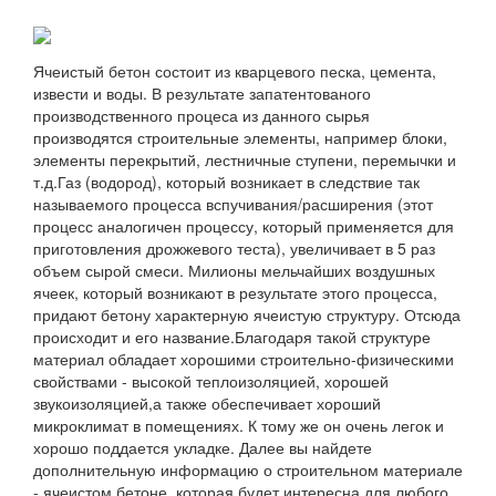
Ячеистый бетон состоит из кварцевого песка, цемента,
извести и воды. В результате запатентованого
производственного процеса из данного сырья
производятся строительные элементы, например блоки,
элементы перекрытий, лестничные ступени, перемычки и
т.д.Газ (водород), который возникает в следствие так
называемого процесса вспучивания/расширения (этот
процесс аналогичен процессу, который применяется для
приготовления дрожжевого теста), увеличивает в 5 раз
объем сырой смеси. Милионы мельчайших воздушных
ячеек, который возникают в результате этого процесса,
придают бетону характерную ячеистую структуру. Отсюда
происходит и его название.Благодаря такой структуре
материал обладает хорошими строительно-физическими
свойствами - высокой теплоизоляцией, хорошей
звукоизоляцией,а также обеспечивает хороший
микроклимат в помещениях. К тому же он очень легок и
хорошо поддается укладке. Далее вы найдете
дополнительную информацию о строительном материале
- ячеистом бетоне, которая будет интересна для любого