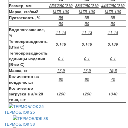
Размер, мм
250*380*219
380*250*219
440*250*219
Марка, кгс/см2
М75-100
М75-100
М75-100
Пустотность, %
55
55
55
50
50
50
Водопоглащение,
11-14
11-13
11-14
%
Теплопроводность
0,146
0,146
0,139
(Вт/м С)
Теплопроводность
единицы изделия
0,1
0,1
0,1
(Вт/м С)
Масса, кг
17,5
17,5
19,6
Количество на
60
60
40
поддоне, шт
Количество
загрузки в а/м 20
1200
1200
1040
тонн, шт
ТЕРМОБЛОК 25
ТЕРМОБЛОК 38