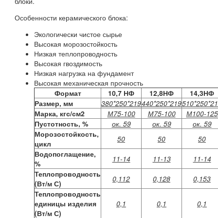
блоки.
Особенности керамического блока:
Экологически чистое сырье
Высокая морозостойкость
Низкая теплопроводность
Высокая гвоздимость
Низкая нагрузка на фундамент
Высокая механическая прочность
Формат
10,7 НФ
12,8НФ
14,3НФ
Размер, мм
380*250*219
440*250*219
510*250*2
Марка, кгс/см2
М75-100
М75-100
М100-125
Пустотность, %
ок. 59
ок. 59
ок. 59
Морозостойкость,
50
50
50
цикл
Водопоглащение,
11-14
11-13
11-14
%
Теплопроводность
0,112
0,128
0,153
(Вт/м С)
Теплопроводность
единицы изделия
0,1
0,1
0,1
(Вт/м С)