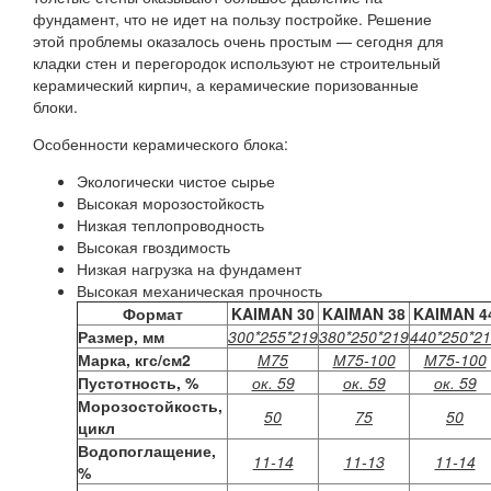
фундамент, что не идет на пользу постройке. Решение
этой проблемы оказалось очень простым — сегодня для
кладки стен и перегородок используют не строительный
керамический кирпич, а керамические поризованные
блоки.
Особенности керамического блока:
Экологически чистое сырье
Высокая морозостойкость
Низкая теплопроводность
Высокая гвоздимость
Низкая нагрузка на фундамент
Высокая механическая прочность
Формат
KAIMAN 30
KAIMAN 38
KAIMAN 4
Размер, мм
300*255*219
380*250*219
440*250*2
Марка, кгс/см2
М75
М75-100
М75-100
Пустотность, %
ок. 59
ок. 59
ок. 59
Морозостойкость,
50
75
50
цикл
Водопоглащение,
11-14
11-13
11-14
%