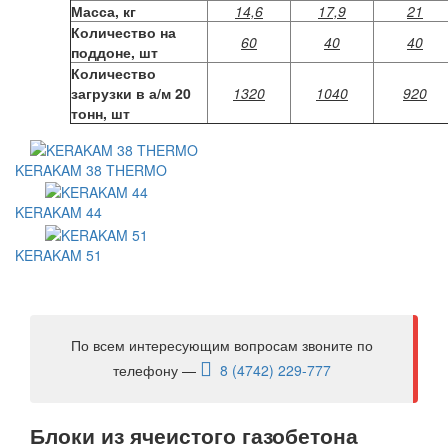
Масса, кг
14,6
17,9
21
Количество на
60
40
40
поддоне, шт
Количество
загрузки в а/м 20
1320
1040
920
тонн, шт
KERAKAM 38 THERMO
KERAKAM 44
KERAKAM 51
По всем интересующим вопросам звоните по
телефону —
8 (4742) 229-777
Блоки из ячеистого газобетона